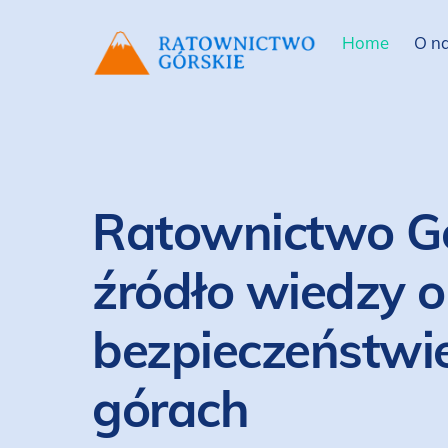
Skip
to
Home
O n
content
Ratownictwo Gó
źródło wiedzy o
bezpieczeństwi
górach