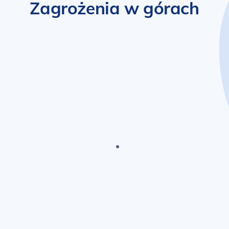
Zagrożenia w górach
rdziej doświadczonych turystów. Zmienne warunki pogo
 pojawić się podczas wędrówek. Na naszej stronie znaj
gotować się na różne zagrożenia oraz jak minimalizowa
awanie oznak lawin, planowanie tras w oparciu o prog
plecaku. Nasze materiały edukacyjne są skierowane za
ór, ponieważ uważamy, że wiedza to najlepsza ochro