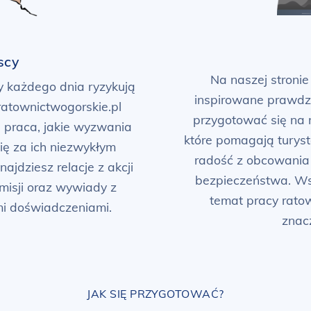
scy
Na naszej stronie
y każdego dnia ryzykują
inspirowane prawdz
ratownictwogorskie.pl
przygotować się na 
 praca, jakie wyzwania
które pomagają turys
się za ich niezwykłym
radość z obcowania
jdziesz relacje z akcji
bezpieczeństwa. Ws
 misji oraz wywiady z
temat pracy ratow
imi doświadczeniami.
znac
JAK SIĘ PRZYGOTOWAĆ?