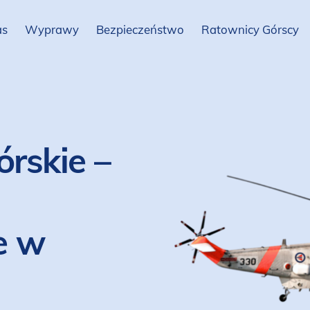
as
Wyprawy
Bezpieczeństwo
Ratownicy Górscy
rskie –
e w