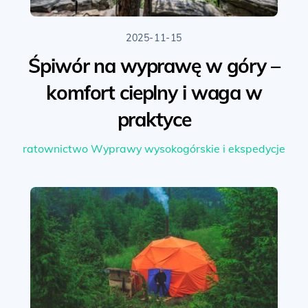
2025-11-15
Śpiwór na wyprawę w góry –
komfort cieplny i waga w
praktyce
ratownictwo
Wyprawy wysokogórskie i ekspedycje