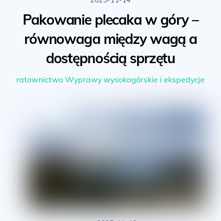
Pakowanie plecaka w góry –
równowaga między wagą a
dostępnością sprzętu
ratownictwo
Wyprawy wysokogórskie i ekspedycje