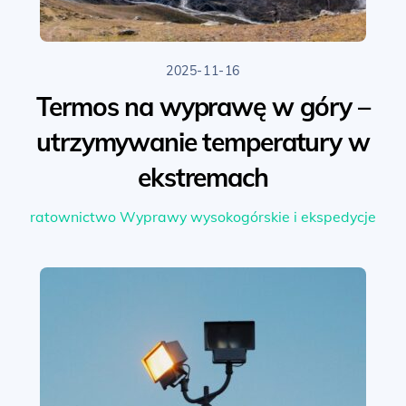
2025-11-16
Termos na wyprawę w góry –
utrzymywanie temperatury w
ekstremach
ratownictwo
Wyprawy wysokogórskie i ekspedycje