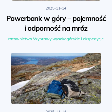
2025-11-14
Powerbank w góry – pojemność
i odporność na mróz
ratownictwo
Wyprawy wysokogórskie i ekspedycje
2025-11-14