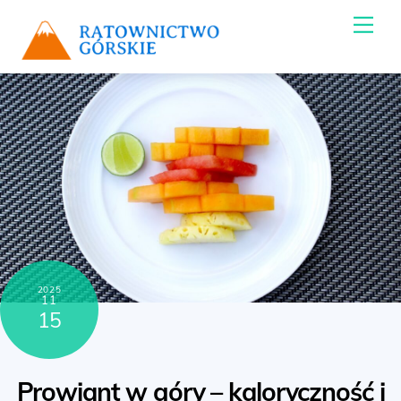
Skip
Me
to
content
2025
11
15
Prowiant w góry – kaloryczność i