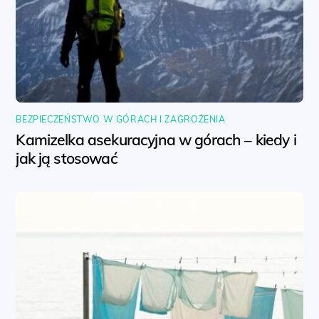
BEZPIECZEŃSTWO W GÓRACH I ZAGROŻENIA
Kamizelka asekuracyjna w górach – kiedy i
jak ją stosować