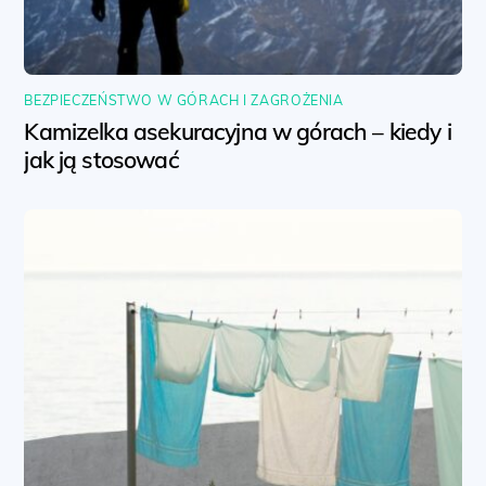
BEZPIECZEŃSTWO W GÓRACH I ZAGROŻENIA
Kamizelka asekuracyjna w górach – kiedy i
jak ją stosować