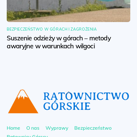
BEZPIECZEŃSTWO W GÓRACH I ZAGROŻENIA
Suszenie odzieży w górach – metody
awaryjne w warunkach wilgoci
Back
To
Top
Home
O nas
Wyprawy
Bezpieczeństwo
Ratownicy Górscy