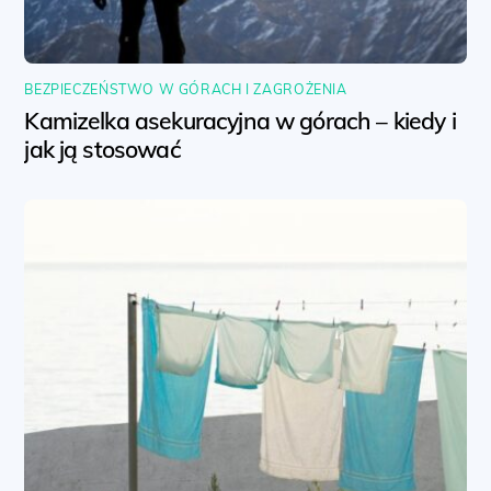
BEZPIECZEŃSTWO W GÓRACH I ZAGROŻENIA
Kamizelka asekuracyjna w górach – kiedy i
jak ją stosować