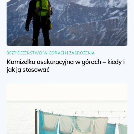
BEZPIECZEŃSTWO W GÓRACH I ZAGROŻENIA
Kamizelka asekuracyjna w górach – kiedy i
jak ją stosować