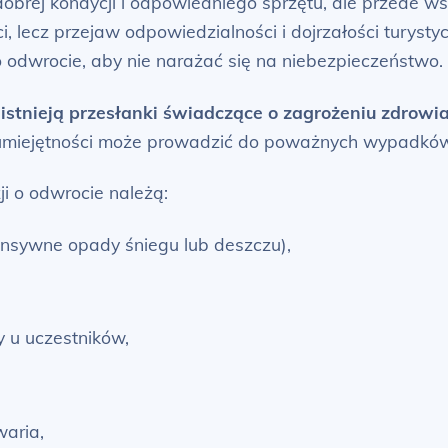
rej kondycji i odpowiedniego sprzętu, ale przede wsz
i, lecz przejaw odpowiedzialności i dojrzałości turysty
o odwrocie, aby nie narażać się na niebezpieczeństwo.
istnieją przesłanki świadczące o zagrożeniu zdrowia 
b umiejętności może prowadzić do poważnych wypadkó
i o odwrocie należą:
ensywne opady śniegu lub deszczu),
y u uczestników,
waria,