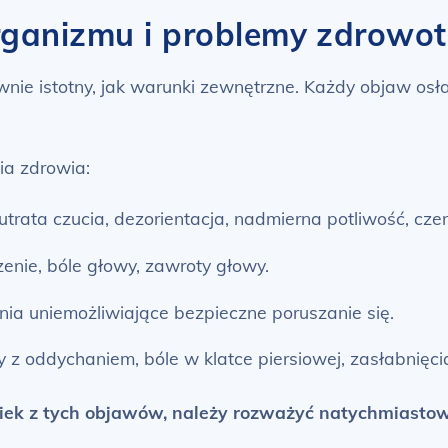
rganizmu i problemy zdrowo
nie istotny, jak warunki zewnętrzne. Każdy objaw osł
ia zdrowia:
utrata czucia, dezorientacja, nadmierna potliwość, cze
nie, bóle głowy, zawroty głowy.
nia uniemożliwiające bezpieczne poruszanie się.
 z oddychaniem, bóle w klatce piersiowej, zasłabnięci
ek z tych objawów, należy rozważyć natychmiastowy 