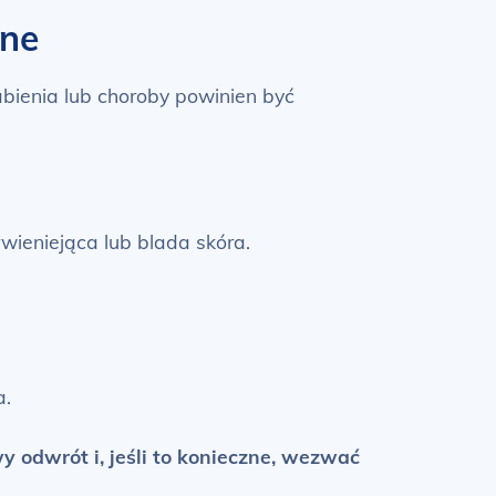
tne
abienia lub choroby powinien być
rwieniejąca lub blada skóra.
a.
odwrót i, jeśli to konieczne, wezwać