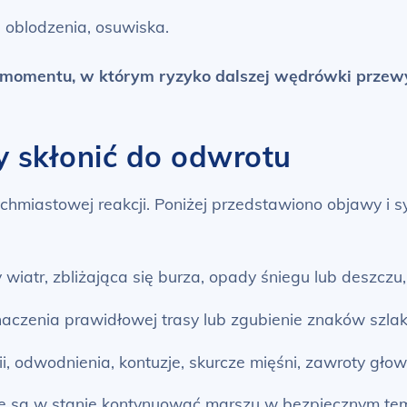
, oblodzenia, osuwiska.
 momentu, w którym ryzyko dalszej wędrówki przewy
y skłonić do odwrotu
hmiastowej reakcji. Poniżej przedstawiono objawy i s
iatr, zbliżająca się burza, opady śniegu lub deszczu
aczenia prawidłowej trasy lub zgubienie znaków szlak
, odwodnienia, kontuzje, skurcze mięśni, zawroty gło
ie są w stanie kontynuować marszu w bezpiecznym tem