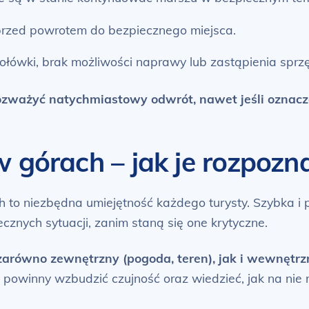
rzed powrotem do bezpiecznego miejsca.
łówki, brak możliwości naprawy lub zastąpienia sprzę
ozważyć natychmiastowy odwrót, nawet jeśli oznacza 
w górach – jak je rozpoz
to niezbędna umiejętność każdego turysty. Szybka i 
znych sytuacji, zanim staną się one krytyczne.
arówno zewnętrzny (pogoda, teren), jak i wewnętrz
 powinny wzbudzić czujność oraz wiedzieć, jak na nie