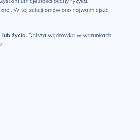
ystkim umiejętności oceny ryzyka.
cznej. W tej sekcji omówiono najważniejsze
lub życia.
Dalsza wędrówka w warunkach
w.