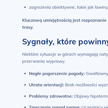
zagrożenia obiektywne, takie jak lawiny
Kluczową umiejętnością jest rozpoznanie
trasy.
Sygnały, które powinn
Niektóre sytuacje w górach wymagają natyc
przerwania wyprawy.
Nagłe pogorszenie pogody:
Gwałtowny w
Utrata orientacji:
Brak możliwości wyzn
Problemy zdrowotne:
Objawy hipotermii
Zmęczenie ponad normę:
Uczestnicy n