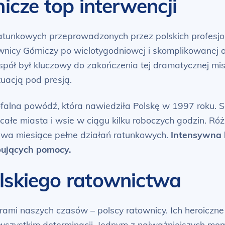
icze top interwencji
ratunkowych przeprowadzonych przez polskich profesjon
wnicy Górniczy po wielotygodniowej i skomplikowanej a
spół był kluczowy do zakończenia tej dramatycznej misj
tuacją pod presją.
lna powódź, która nawiedziła Polskę w 1997 roku. Setk
 całe miasta i wsie w ciągu kilku roboczych godzin. R
 dwa miesiące pełne działań ratunkowych.
Intensywna 
bujących pomocy.
lskiego ratownictwa
ami naszych czasów – polscy ratownicy. Ich heroiczn
wszystkim determinacji. Jednym z najważniejszych mom