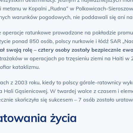
zji metanu w Kopalni „Rudna” w Polkowicach-Sieroszo
udnych warunków pogodowych, nie poddawali się ani n
ne operacje ratunkowe prowadzone na pokładzie promu
życie ponad 850 osób, polscy nurkowie i łódź SAR „Na
ał swoją rolę – cztery osoby zostały bezpiecznie e
rażaków w operacjach po trzęsieniu ziemi na Haiti w 2
ofiar kataklizmu.
ch z 2003 roku, kiedy to polscy górale-ratownicy wyk
 Hali Gąsienicowej. W twardej walce z czasem i elemen
cznie skończyła się sukcesem – 7 osób zostało urato
ratowania życia