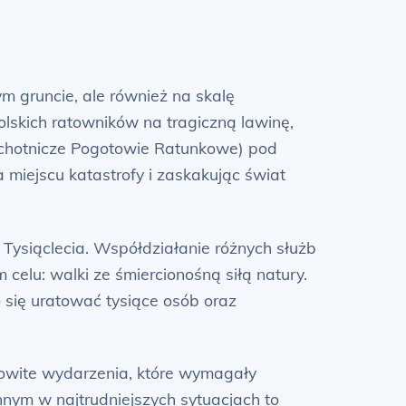
ym gruncie, ale również na skalę
skich ratowników na tragiczną lawinę,
Ochotnicze Pogotowie Ratunkowe) pod
ejscu katastrofy i zaskakując świat
 Tysiąclecia. Współdziałanie różnych służb
 celu: walki ze śmiercionośną siłą natury.
 się uratować tysiące osób oraz
amowite wydarzenia, które wymagały
nym w najtrudniejszych sytuacjach to