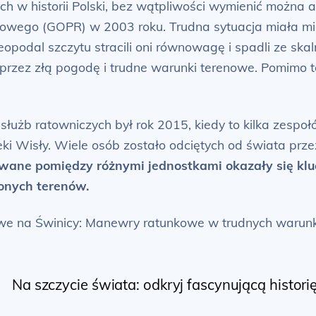
h w historii Polski, bez wątpliwości wymienić można 
wego (GOPR) w 2003 roku. Trudna sytuacja miała miej
podal szczytu stracili oni równowagę i spadli ze skal
przez złą pogodę i trudne warunki terenowe. Pomimo t
użb ratowniczych był rok 2015, kiedy to kilka zespo
ki Wisły. Wiele osób zostało odciętych od świata prz
ane pomiędzy różnymi jednostkami okazały się klu
onych terenów.
we na Świnicy: Manewry ratunkowe w trudnych warunk
Na szczycie świata: odkryj fascynującą histo