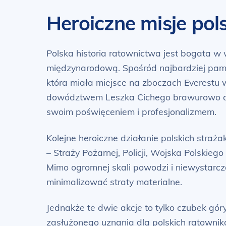
Heroiczne misje po
Polska historia ratownictwa jest bogata w w
międzynarodową. Spośród najbardziej pami
która miała miejsce na zboczach Everestu
dowództwem Leszka Cichego brawurowo dot
swoim poświęceniem i profesjonalizmem.
Kolejne heroiczne działanie polskich stra
– Straży Pożarnej, Policji, Wojska Polskieg
Mimo ogromnej skali powodzi i niewystarcz
minimalizować straty materialne.
Jednakże te dwie akcje to tylko czubek gó
zasłużonego uznania dla polskich ratownik