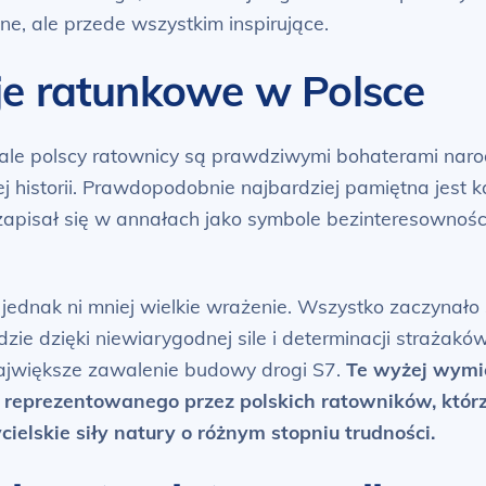
czne, ale przede wszystkim inspirujące.
e ratunkowe w Polsce
, ale polscy ratownicy są prawdziwymi bohaterami na
 historii. Prawdopodobnie najbardziej pamiętna jest k
apisał się w annałach jako symbole bezinteresowności
jednak ni mniej wielkie wrażenie. Wszystko zaczynało
ie dzięki niewiarygodnej sile i determinacji strażakó
ajwiększe zawalenie budowy drogi S7.
Te wyżej wymie
reprezentowanego przez polskich ratowników, którz
ycielskie siły natury o różnym stopniu trudności.