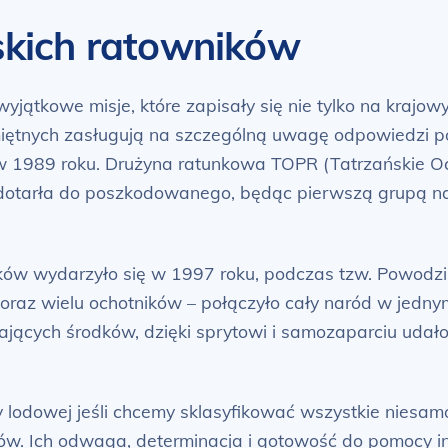
lskich ratowników
yjątkowe misje, które zapisały się nie tylko na krajow
ętnych zasługują na szczególną uwagę odpowiedzi pol
 w 1989 roku. Drużyna ratunkowa TOPR (Tatrzańskie 
arła do poszkodowanego, będąc pierwszą grupą na mi
żaków wydarzyło się w 1997 roku, podczas tzw. Powodzi
o oraz wielu ochotników – połączyło cały naród w jednym
ających środków, dzięki sprytowi i samozaparciu udało
ry lodowej jeśli chcemy sklasyfikować wszystkie nies
ów. Ich odwaga, determinacja i gotowość do pomocy in