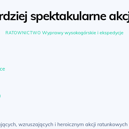
rdziej spektakularne ak
Wyprawy wysokogórskie i ekspedycje
RATOWNICTWO
ce
a
ących, wzruszających i heroicznym akcji ratunkowych w 